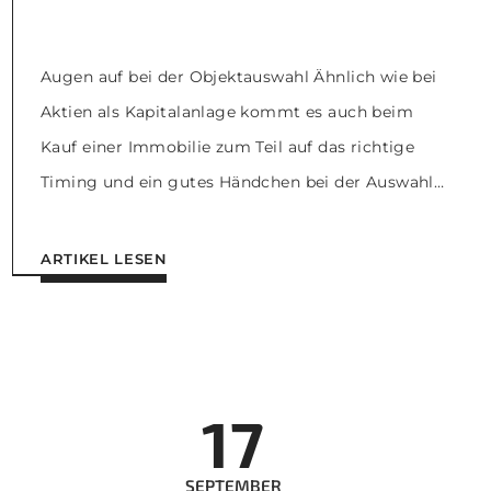
Augen auf bei der Objektauswahl Ähnlich wie bei
Aktien als Kapitalanlage kommt es auch beim
Kauf einer Immobilie zum Teil auf das richtige
Timing und ein gutes Händchen bei der Auswahl
des Objekts an. Bei Immobilien als Geldanlage gilt,
dass Grundstücke und Gebäude in boomenden
ARTIKEL LESEN
Lagen in den ersten Jahren keine hohen Renditen
erwirtschaften. Der […]
17
SEPTEMBER