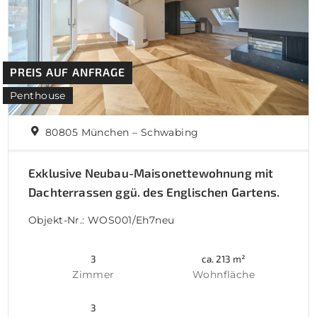
PREIS AUF ANFRAGE
Penthouse
80805 München – Schwabing
Exklusive Neubau-Maisonettewohnung mit
Dachterrassen ggü. des Englischen Gartens.
Objekt-Nr.: WOS001/Eh7neu
3
ca. 213 m²
Zimmer
Wohnfläche
3