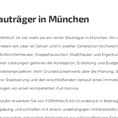
auträger in München
HAUS ist viel mehr als ein reiner Bauträger in München. Wir
reiben seit über 40 Jahren und in zweiter Generation hochwe
Einfamilienhäuser, Doppelhausvillen, Stadthäuser und Eigen
ren Leistungen gehören die Konzeption, Erstellung und Budg
bilienprojekten. Vom Grundstückserwerb über die Planung, di
zur Realisierung und den anschließenden Verkauf eines Immobi
ingen wir einen kompetenten Full-Service.
 Käufer erwerben Sie von FORMHAUS ein Grundstück in Bestl
ebung und schließen mit einem unabhängigen mittelständi
n separaten, notariellen Werkvertrag zur schlüsselfertigen Erst