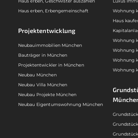
Haus erben, Geschwister auszahlen
Luxus Immo
Haus erben, Erbengemeinschaft
Wohnung k
Haus kauf
Projektentwicklung
Kapitalanl
Wohnung k
Neubauimmobilien München
Wohnung k
Bauträger in München
Wohnung ka
Projektentwickler in München
Wohnung k
Neubau München
Neubau Villa München
Grundstü
Neubau Projekte München
Münche
Neubau Eigentumswohnung München
Grundstück
Grundstüc
Grundstüc