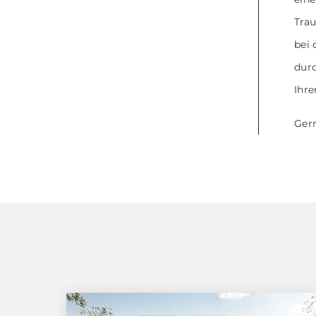
Trau
bei 
durc
Ihre
Gern