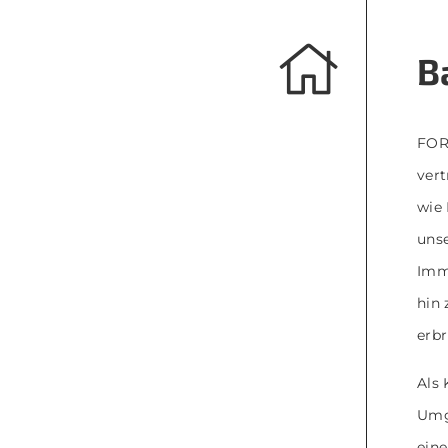
B
FORM
vert
wie 
unse
Immo
hin 
erbr
Als
Umg
eine