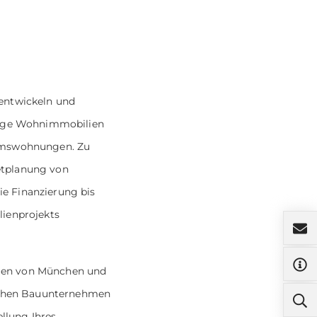
 entwickeln und
rtige Wohnimmobilien
tumswohnungen. Zu
etplanung von
e Finanzierung bis
lienprojekts
agen von München und
schen Bauunternehmen
ellung Ihres