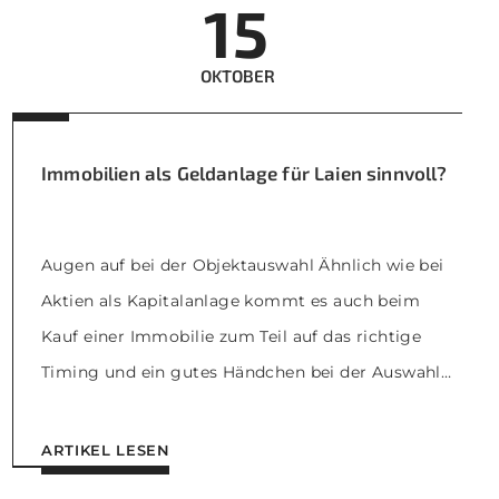
15
OKTOBER
Immobilien als Geldanlage für Laien sinnvoll?
Augen auf bei der Objektauswahl Ähnlich wie bei
Aktien als Kapitalanlage kommt es auch beim
Kauf einer Immobilie zum Teil auf das richtige
Timing und ein gutes Händchen bei der Auswahl
des Objekts an. Bei Immobilien als Geldanlage gilt,
dass Grundstücke und Gebäude in boomenden
ARTIKEL LESEN
Lagen in den ersten Jahren keine hohen Renditen