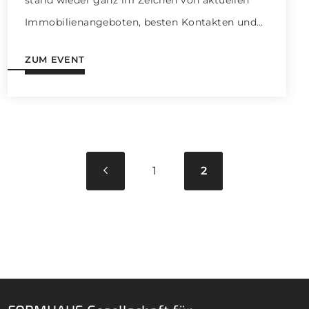
Immobilienangeboten, besten Kontakten und
geballtem Expertenwissen. Natürlich waren
ZUM EVENT
auch die Formhaus-Spezialisten für Sie vor Ort,
um attraktive Neubauprojekte zu präsentieren.
1
2